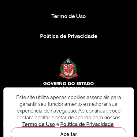
Termo de Uso
Política de Privacidade
Este site utiliza apenas cookies essenciais para
garantir seu funcionamento e melhorar sua
© 2026 CMS.SP.GOV.BR. Todos os direitos reservados.
experiência de navegação. Ao continuar, você
declara aceitar e estar de acordo com nossos
Este site e todo o seu conteúdo, incluindo textos, imagens e design, são
Termo de Uso
e
Política de Privacidade
.
protegidos por direitos autorais e não podem ser reproduzidos, distribuídos ou
modificados sem permissão expressa. Para mais informações ou para
Aceitar
solicitações de uso, acesse nosso site
cms.sp.gov.br
- sistema de