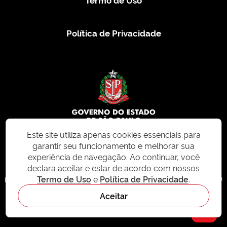
Política de Privacidade
Este site utiliza apenas cookies essenciais para
garantir seu funcionamento e melhorar sua
© 2026 CMS.SP.GOV.BR. Todos os direitos reservados.
experiência de navegação. Ao continuar, você
declara aceitar e estar de acordo com nossos
Este site e todo o seu conteúdo, incluindo textos, imagens e design, são
Termo de Uso
e
Política de Privacidade
.
protegidos por direitos autorais e não podem ser reproduzidos, distribuídos ou
modificados sem permissão expressa. Para mais informações ou para
Aceitar
solicitações de uso, acesse nosso site
cms.sp.gov.br
- sistema de
gerenciamento de conteúdo do Estado de São Paulo.