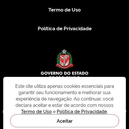
Termo de Uso
Política de Privacidade
Este site utiliza apenas cookies essenciais para
garantir seu funcionamento e melhorar sua
© 2026 CMS.SP.GOV.BR. Todos os direitos reservados.
experiência de navegação. Ao continuar, você
declara aceitar e estar de acordo com nossos
Este site e todo o seu conteúdo, incluindo textos, imagens e design, são
Termo de Uso
e
Política de Privacidade
.
protegidos por direitos autorais e não podem ser reproduzidos, distribuídos ou
modificados sem permissão expressa. Para mais informações ou para
Aceitar
solicitações de uso, acesse nosso site
cms.sp.gov.br
- sistema de
gerenciamento de conteúdo do Estado de São Paulo.