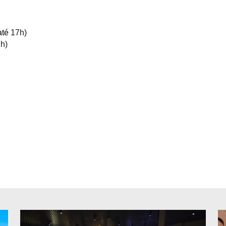
 até
17h)
h)