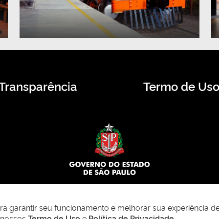
Transparência
Termo de Us
© 2026 CMS.SP.GOV.BR. Todos os direitos reservados.
para garantir seu funcionamento e melhorar sua experiência d
m nossos
Termo de Uso
e
Política de Privacidade
.