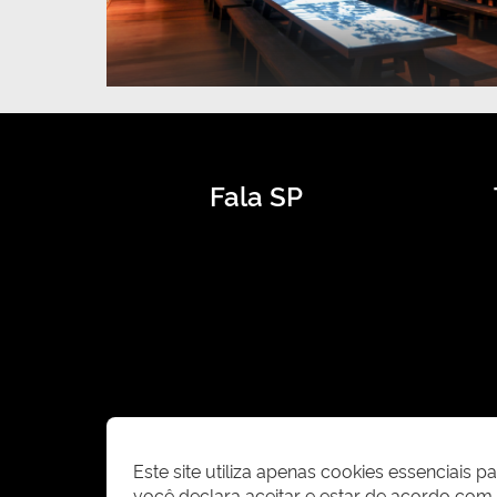
Fala SP
Este site utiliza apenas cookies essenciais 
você declara aceitar e estar de acordo co