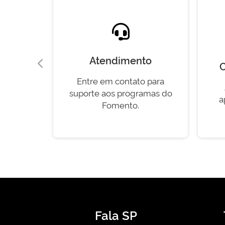
Atendimento
ia
C
Entre em contato para
stão dos
suporte aos programas do
mento.
a
Fomento.
Fala SP