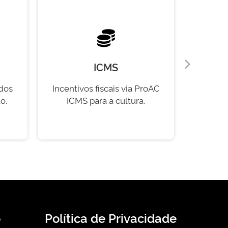
ICMS
 dos
Incentivos fiscais via ProAC
Normas 
o.
ICMS para a cultura.
progr
o
Política de Privacidade