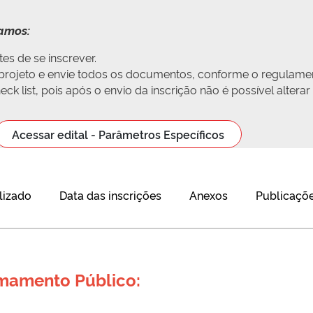
damos:
es de se inscrever.
u projeto e envie todos os documentos, conforme o regulamen
ck list, pois após o envio da inscrição não é possível altera
Acessar edital - Parâmetros Específicos
lizado
Data das inscrições
Anexos
Publicaçõe
amamento Público: