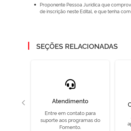
Proponente Pessoa Jurídica que comprove 
de inscrição neste Edital, e que tenha como
SEÇÕES RELACIONADAS
Atendimento
ia
C
Entre em contato para
stão dos
suporte aos programas do
mento.
a
Fomento.