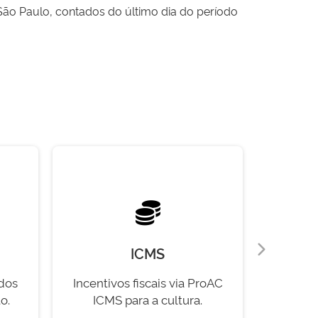
São Paulo, contados do último dia do período
ICMS
 dos
Incentivos fiscais via ProAC
Normas 
o.
ICMS para a cultura.
progr