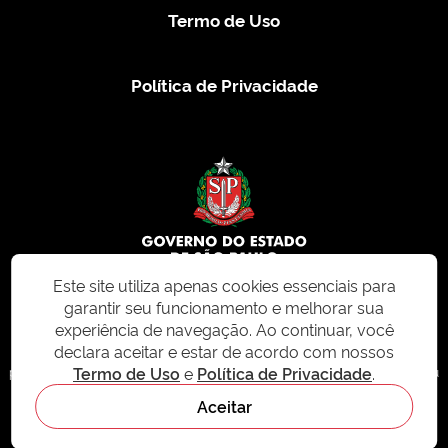
Termo de Uso
Política de Privacidade
Este site utiliza apenas cookies essenciais para
garantir seu funcionamento e melhorar sua
© 2026 CMS.SP.GOV.BR. Todos os direitos reservados.
experiência de navegação. Ao continuar, você
declara aceitar e estar de acordo com nossos
Este site e todo o seu conteúdo, incluindo textos, imagens e design, são
Termo de Uso
e
Política de Privacidade
.
protegidos por direitos autorais e não podem ser reproduzidos, distribuídos ou
modificados sem permissão expressa. Para mais informações ou para
Aceitar
solicitações de uso, acesse nosso site
cms.sp.gov.br
- sistema de
gerenciamento de conteúdo do Estado de São Paulo.