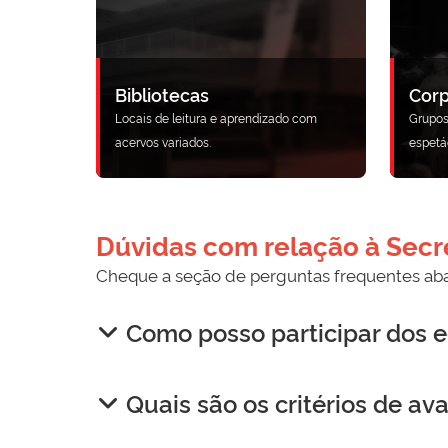
Bibliotecas
Corp
Locais de leitura e aprendizado com
Grupos
acervos variados.
espetá
Dúvidas com relação à Secre
Cheque a seção de perguntas frequentes aba
Como posso participar dos e
Quais são os critérios de av