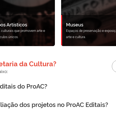
os Artísticos
Museus
 culturais que promovem arte e
Espaços de preservação e exposiç
culos únicos.
arte e cultura.
taria da Cultura?
ixo:
ditais do ProAC?
aliação dos projetos no ProAC Editais?