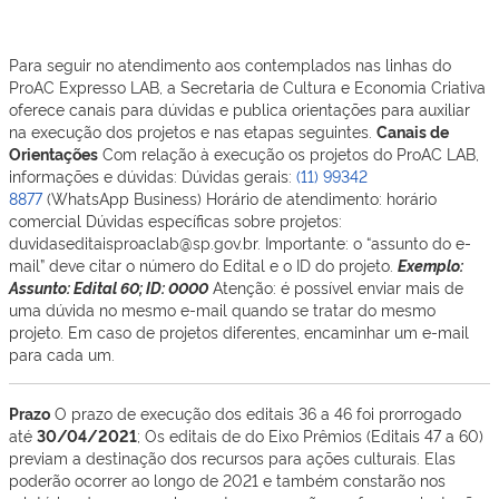
Para seguir no atendimento aos contemplados nas linhas do
ProAC Expresso LAB, a Secretaria de Cultura e Economia Criativa
oferece canais para dúvidas e publica orientações para auxiliar
na execução dos projetos e nas etapas seguintes.
Canais de
Orientações
Com relação à execução os projetos do ProAC LAB,
informações e dúvidas: Dúvidas gerais:
(11) 99342
8877
(WhatsApp Business) Horário de atendimento: horário
comercial Dúvidas específicas sobre projetos:
duvidaseditaisproaclab@sp.gov.br. Importante: o “assunto do e-
mail” deve citar o número do Edital e o ID do projeto.
Exemplo:
Assunto: Edital 60; ID: 0000
Atenção: é possível enviar mais de
uma dúvida no mesmo e-mail quando se tratar do mesmo
projeto. Em caso de projetos diferentes, encaminhar um e-mail
para cada um.
Prazo
O prazo de execução dos editais 36 a 46 foi prorrogado
até
30/04/2021
; Os editais de do Eixo Prêmios (Editais 47 a 60)
previam a destinação dos recursos para ações culturais. Elas
poderão ocorrer ao longo de 2021 e também constarão nos