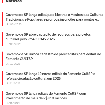
Notícias
Governo de SP lança edital para Mestras e Mestres das Culturas
Tradicionais e Populares e prorroga inscrições para pontos e
pontões de cultura
19/06/2026
Governo de SP abre captação de recursos para projetos
culturais pelo ProAC ICMS 2026
18/05/2026
Governo de SP unifica cadastro de pareceristas para editais do
Fomento CULTSP
17/12/2025
Governo de SP lança 12 novos editais do Fomento CultSP e
reforça circulação cultural em 2025
19/11/2025
Governo de SP lança editais do Fomento CultSP com
investimento de mais de R$ 210 milhões
12/11/2025