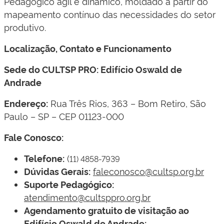
Pedagógico ágil e dinâmico, moldado a partir do
mapeamento contínuo das necessidades do setor
produtivo.
Localização, Contato e Funcionamento
Sede do CULTSP PRO: Edifício Oswald de
Andrade
Rua Três Rios, 363 – Bom Retiro, São
Endereço:
Paulo – SP – CEP 01123-000
Fale Conosco:
(
Telefone:
11) 4858-7939
faleconosco@cultsp.org.br
Dúvidas Gerais:
Suporte Pedagógico:
atendimento@cultsppro.org.br
Agendamento gratuito de visitação ao
Edifício Oswald de Andrade: