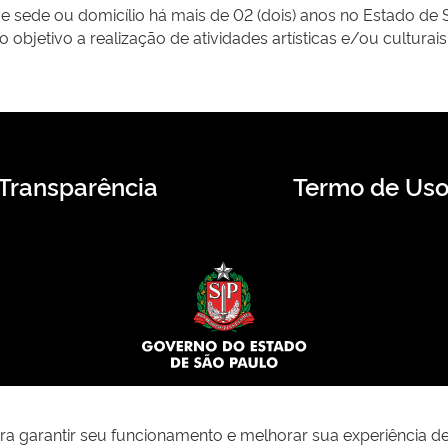
sede ou domicílio há mais de 02 (dois) anos no Estado de 
 objetivo a realização de atividades artísticas e/ou culturais
Transparência
Termo de Us
© 2026 CMS.SP.GOV.BR. Todos os direitos reservados.
para garantir seu funcionamento e melhorar sua experiência d