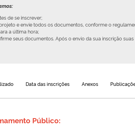
damos:
es de se inscrever;
u projeto e envie todos os documentos, conforme o regulame
ra a última hora;
onfirme seus documentos. Após o envio da sua inscrição suas
lizado
Data das inscrições
Anexos
Publicaçõe
amamento Público: