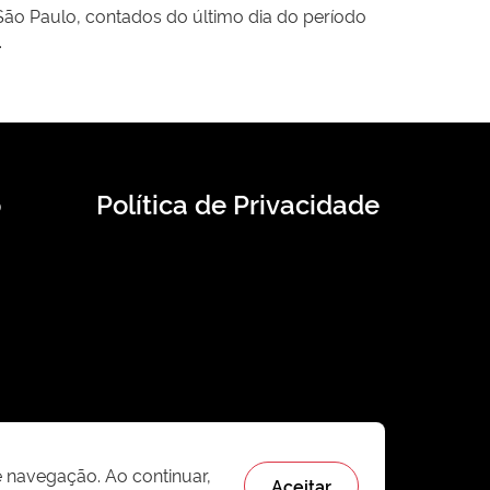
São Paulo, contados do último dia do período
.
o
Política de Privacidade
e navegação. Ao continuar,
Aceitar