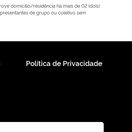
ove domicílio/residência há mais de 02 (dois)
representantes de grupo ou coletivo sem
o
Política de Privacidade