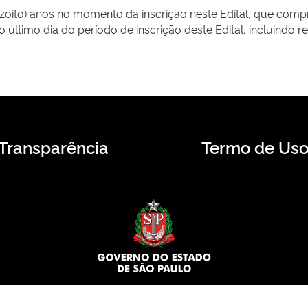
zoito) anos no momento da inscrição neste Edital, que compr
último dia do período de inscrição deste Edital, incluindo 
Transparência
Termo de Us