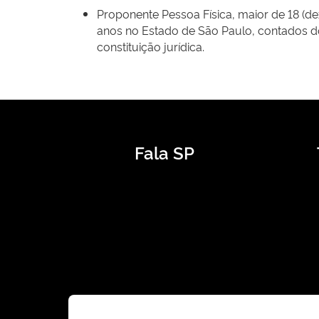
Proponente Pessoa Física, maior de 18 (de
anos no Estado de São Paulo, contados do 
constituição jurídica.
Fala SP