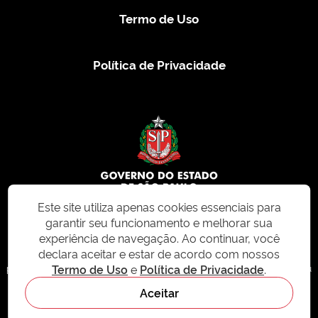
Termo de Uso
Política de Privacidade
Este site utiliza apenas cookies essenciais para
garantir seu funcionamento e melhorar sua
© 2026 CMS.SP.GOV.BR. Todos os direitos reservados.
experiência de navegação. Ao continuar, você
declara aceitar e estar de acordo com nossos
Este site e todo o seu conteúdo, incluindo textos, imagens e design, são
Termo de Uso
e
Política de Privacidade
.
protegidos por direitos autorais e não podem ser reproduzidos, distribuídos ou
modificados sem permissão expressa. Para mais informações ou para
Aceitar
solicitações de uso, acesse nosso site
cms.sp.gov.br
- sistema de
gerenciamento de conteúdo do Estado de São Paulo.