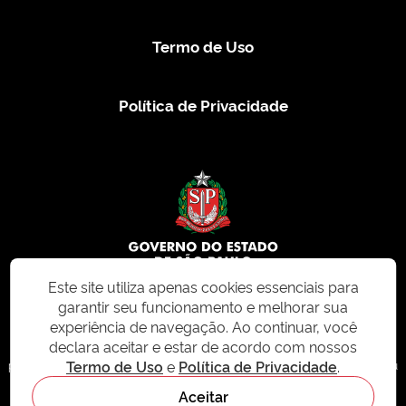
Termo de Uso
Política de Privacidade
Este site utiliza apenas cookies essenciais para
garantir seu funcionamento e melhorar sua
© 2026 CMS.SP.GOV.BR. Todos os direitos reservados.
experiência de navegação. Ao continuar, você
declara aceitar e estar de acordo com nossos
Este site e todo o seu conteúdo, incluindo textos, imagens e design, são
Termo de Uso
e
Política de Privacidade
.
protegidos por direitos autorais e não podem ser reproduzidos, distribuídos ou
modificados sem permissão expressa. Para mais informações ou para
Aceitar
solicitações de uso, acesse nosso site
cms.sp.gov.br
- sistema de