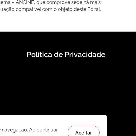
Cinema – ANCINE, que comprove sede há mais
atuação compatível com o objeto deste Edital.
o
Política de Privacidade
e navegação. Ao continuar,
Aceitar