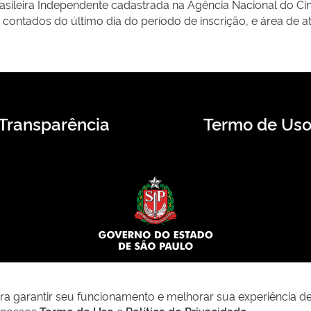
rasileira Independente cadastrada na Agência Nacional do 
 contados do último dia do período de inscrição, e área de 
Transparência
Termo de Us
© 2026 CMS.SP.GOV.BR. Todos os direitos reservados.
para garantir seu funcionamento e melhorar sua experiência d
m nossos
Termo de Uso
e
Política de Privacidade
.