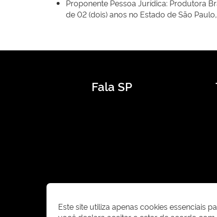
Proponente Pessoa Jurídica: Produtora B
de 02 (dois) anos no Estado de São Paulo,
Fala SP
Este site utiliza apenas cookies essenciais 
você declara aceitar e estar de acordo co