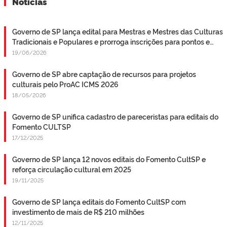
Notícias
Governo de SP lança edital para Mestras e Mestres das Culturas
Tradicionais e Populares e prorroga inscrições para pontos e
pontões de cultura
19/06/2026
Governo de SP abre captação de recursos para projetos
culturais pelo ProAC ICMS 2026
18/05/2026
Governo de SP unifica cadastro de pareceristas para editais do
Fomento CULTSP
17/12/2025
Governo de SP lança 12 novos editais do Fomento CultSP e
reforça circulação cultural em 2025
19/11/2025
Governo de SP lança editais do Fomento CultSP com
investimento de mais de R$ 210 milhões
12/11/2025