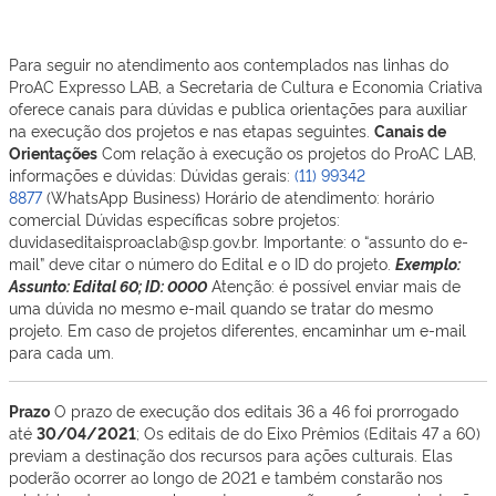
Para seguir no atendimento aos contemplados nas linhas do
ProAC Expresso LAB, a Secretaria de Cultura e Economia Criativa
oferece canais para dúvidas e publica orientações para auxiliar
na execução dos projetos e nas etapas seguintes.
Canais de
Orientações
Com relação à execução os projetos do ProAC LAB,
informações e dúvidas: Dúvidas gerais:
(11) 99342
8877
(WhatsApp Business) Horário de atendimento: horário
comercial Dúvidas específicas sobre projetos:
duvidaseditaisproaclab@sp.gov.br. Importante: o “assunto do e-
mail” deve citar o número do Edital e o ID do projeto.
Exemplo:
Assunto: Edital 60; ID: 0000
Atenção: é possível enviar mais de
uma dúvida no mesmo e-mail quando se tratar do mesmo
projeto. Em caso de projetos diferentes, encaminhar um e-mail
para cada um.
Prazo
O prazo de execução dos editais 36 a 46 foi prorrogado
até
30/04/2021
; Os editais de do Eixo Prêmios (Editais 47 a 60)
previam a destinação dos recursos para ações culturais. Elas
poderão ocorrer ao longo de 2021 e também constarão nos