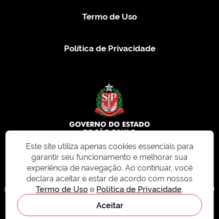
Termo de Uso
Política de Privacidade
Este site utiliza apenas cookies essenciais para
garantir seu funcionamento e melhorar sua
© 2026 CMS.SP.GOV.BR. Todos os direitos reservados.
experiência de navegação. Ao continuar, você
declara aceitar e estar de acordo com nossos
Este site e todo o seu conteúdo, incluindo textos, imagens e design, são
Termo de Uso
e
Política de Privacidade
.
protegidos por direitos autorais e não podem ser reproduzidos, distribuídos ou
modificados sem permissão expressa. Para mais informações ou para
Aceitar
solicitações de uso, acesse nosso site
cms.sp.gov.br
- sistema de
gerenciamento de conteúdo do Estado de São Paulo.