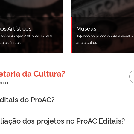
os Artísticos
Museus
 culturais que promovem arte e
Espaços de preservação e exposiç
culos únicos.
arte e cultura.
taria da Cultura?
ixo:
ditais do ProAC?
aliação dos projetos no ProAC Editais?