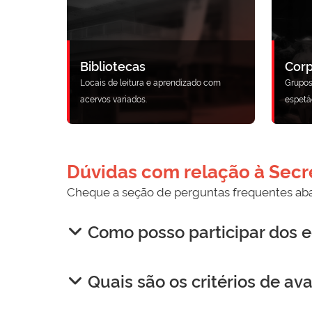
Bibliotecas
Corp
Locais de leitura e aprendizado com
Grupos
acervos variados.
espetá
Dúvidas com relação à Secre
Cheque a seção de perguntas frequentes aba
Como posso participar dos e
Quais são os critérios de av