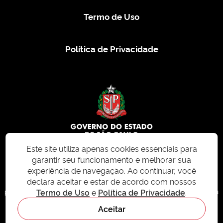
Termo de Uso
Política de Privacidade
Este site utiliza apenas cookies essenciais para
garantir seu funcionamento e melhorar sua
© 2026 CMS.SP.GOV.BR. Todos os direitos reservados.
experiência de navegação. Ao continuar, você
declara aceitar e estar de acordo com nossos
Este site e todo o seu conteúdo, incluindo textos, imagens e design, são
Termo de Uso
e
Política de Privacidade
.
protegidos por direitos autorais e não podem ser reproduzidos, distribuídos ou
modificados sem permissão expressa. Para mais informações ou para
Aceitar
solicitações de uso, acesse nosso site
cms.sp.gov.br
- sistema de
gerenciamento de conteúdo do Estado de São Paulo.