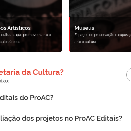
os Artísticos
Museus
 culturais que promovem arte e
Espaços de preservação e exposiç
culos únicos.
arte e cultura.
taria da Cultura?
ixo:
ditais do ProAC?
aliação dos projetos no ProAC Editais?