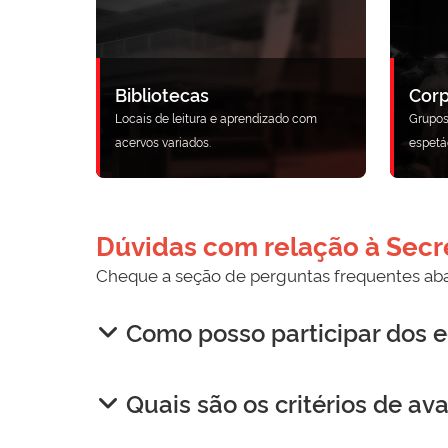
Bibliotecas
Corp
Locais de leitura e aprendizado com
Grupos
acervos variados.
espetá
Dúvidas com relação à Secre
Cheque a seção de perguntas frequentes aba
Como posso participar dos e
Quais são os critérios de av