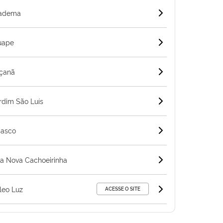
iadema
guape
açanã
rdim São Luís
sasco
la Nova Cachoeirinha
leo Luz
ACESSE O SITE