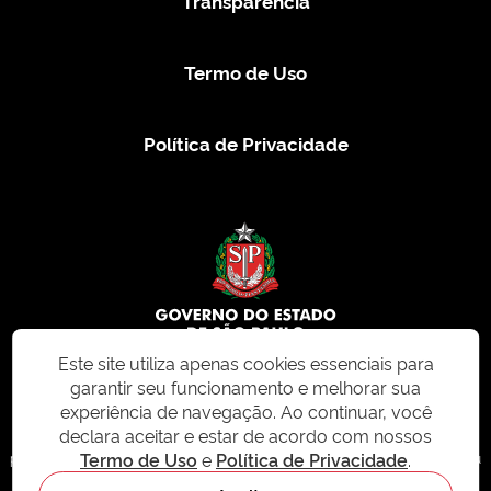
Transparência
Termo de Uso
Política de Privacidade
Este site utiliza apenas cookies essenciais para
garantir seu funcionamento e melhorar sua
© 2026 CMS.SP.GOV.BR. Todos os direitos reservados.
experiência de navegação. Ao continuar, você
declara aceitar e estar de acordo com nossos
Este site e todo o seu conteúdo, incluindo textos, imagens e design, são
Termo de Uso
e
Política de Privacidade
.
protegidos por direitos autorais e não podem ser reproduzidos, distribuídos ou
modificados sem permissão expressa. Para mais informações ou para